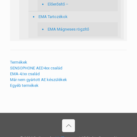
Előerősítő –
EMA Tartozékok
EMA Mágneses rögzítő
Termékek
SENSOPHONE AED4xx család
EMA-4/xx család
Már nem gyártott AE készülékek
Egyéb termékek