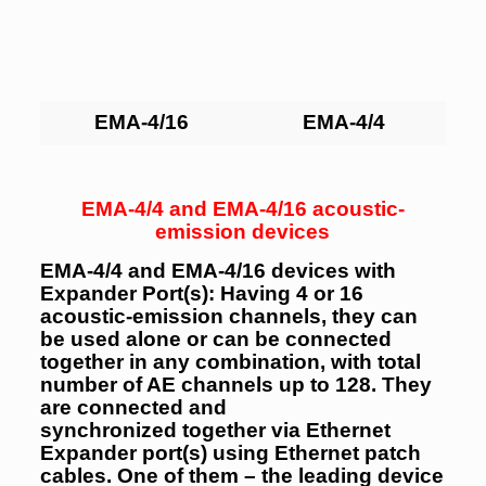
EMA-4/16
EMA-4/4
EMA-4/4 and EMA-4/16 acoustic-
emission devices
EMA-4/4 and EMA-4/16
devices with
Expander Port(s): Ha
ving 4 or 16
acoustic-emission channels, they can
be used alone or can be connected
together in any combination, with total
number of AE channels up to 128. They
are connected and
synchronized
together via Ethernet
Expander port(s) using Ethernet patch
cables. One of them – the leading device