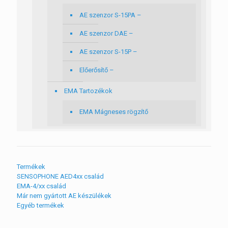
AE szenzor S-15PA –
AE szenzor DAE –
AE szenzor S-15P –
Előerősítő –
EMA Tartozékok
EMA Mágneses rögzítő
Termékek
SENSOPHONE AED4xx család
EMA-4/xx család
Már nem gyártott AE készülékek
Egyéb termékek