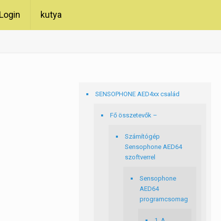
Login
kutya
SENSOPHONE AED4xx család
Fő összetevők –
Számítógép
Sensophone AED64
szoftverrel
Sensophone
AED64
programcsomag
1. A