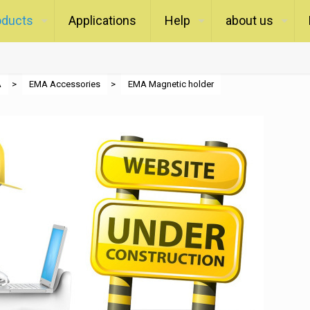
oducts
Applications
Help
about us
A
>
EMA Accessories
>
EMA Magnetic holder