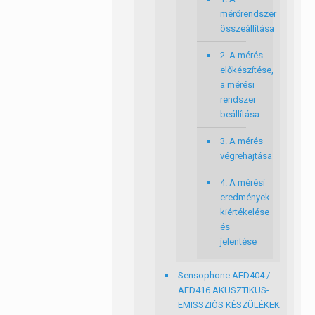
mérőrendszer
összeállítása
2. A mérés
előkészítése,
a mérési
rendszer
beállítása
3. A mérés
végrehajtása
4. A mérési
eredmények
kiértékelése
és
jelentése
Sensophone AED404 /
AED416 AKUSZTIKUS-
EMISSZIÓS KÉSZÜLÉKEK