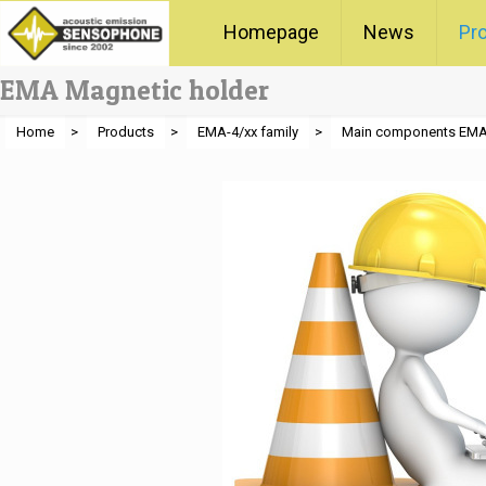
Homepage
News
Pr
EMA Magnetic holder
Home
>
Products
>
EMA-4/xx family
>
Main components EM