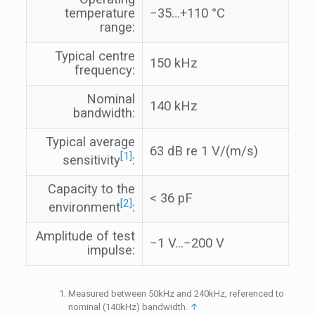
temperature
−35…+110 °C
range:
Typical centre
150 kHz
frequency:
Nominal
140 kHz
bandwidth:
Typical average
63 dB re 1 V/(m/s)
[1]
sensitivity
:
Capacity to the
< 36 pF
[2]
environment
:
Amplitude of test
−1 V…−200 V
impulse:
Measured between 50kHz and 240kHz, referenced to
nominal (140kHz) bandwidth.
↑