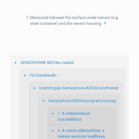
Measured between the surface under sensor (e.g.
steel container) and the sensor housing.
↑
SENSOPHONE AED4xx család
Fő összetevők –
Számítógép Sensophone AED64 szoftverrel
Sensophone AED64 programcsomag
1. A mérőrendszer
összeállítása
2. A mérés előkészítése, a
mérési rendszer beállítása