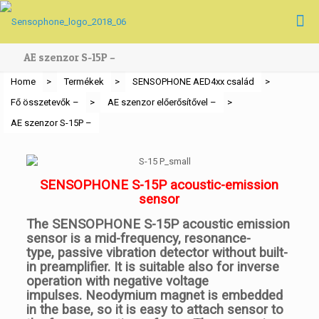
AE szenzor S-15P –
Home
>
Termékek
>
SENSOPHONE AED4xx család
>
Fő összetevők –
>
AE szenzor előerősítővel –
>
AE szenzor S-15P –
SENSOPHONE S-15P acoustic-emission
sensor
The SENSOPHONE S-15P acoustic emission
sensor is a mid-frequency, resonance-
type, passive vibration detector without built-
in preamplifier. It is suitable also for inverse
operation with negative voltage
impulses. Neodymium magnet is embedded
in the base, so it is easy to attach sensor to