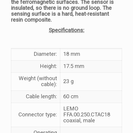
the ferromagnetic surfaces. The sensor is
insulated, so there is no ground loop. The
sensing surface is a hard, heat-resistant
resin composite.
Specifications:
Diameter:
18 mm
Height:
17.5 mm
Weight (without
23 g
cable):
Cable length:
60 cm
LEMO
Connector type:
FFA.00.250.CTAC18
coaxial, male
Operating