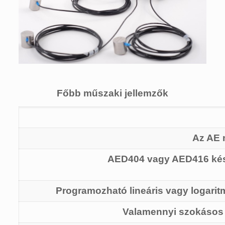
Főbb műszaki jellemzők
Az AE 
AED404 vagy AED416 kész
Programozható lineáris vagy logarit
Valamennyi szokásos