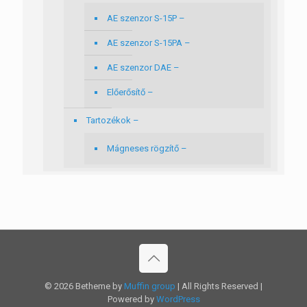
AE szenzor S-15P –
AE szenzor S-15PA –
AE szenzor DAE –
Előerősítő –
Tartozékok –
Mágneses rögzítő –
© 2026 Betheme by
Muffin group
| All Rights Reserved |
Powered by
WordPress