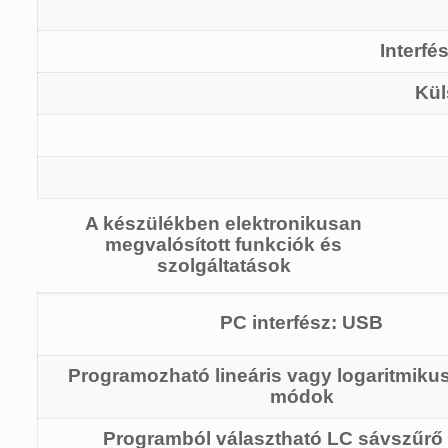
Interfé
Kül
A készülékben elektronikusan
megvalósított funkciók és
szolgáltatások
PC interfész: USB
Programozható lineáris vagy logaritmikus
módok
Programból választható LC sávszűrő