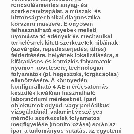
roncsolásmentes anyag- és
szerkezetvizsgálat, a műszaki és
biztonságtechnikai diagnosztika
korszerű műszere. Előnyösen
felhasználható egyebek mellett
nyomástartó edények és mechanikai
terhelésnek kitett szerkezetek hibáinak
(szivárgás, repedésterjedés, törés)
felderítésére, helyének lokalizálására, a
kifáradásos és korróziós folyamatok
nyomon követésére, technológiai
folyamatok (pl. hegesztés, forgácsolás)
ellenőrzésére. A könnyedén
konfigurálható 4 AE mérőcsatornás
készülék kiválóan használható
laboratóriumi méréseknél, ipari
objektumok egyedi vagy periódikus
vizsgálatánál, valamint veszélyes
mérnöki szerkezetek folyamatos
megfigyelése (monitorozása) során az
ipar, a tudományos kutatás, az egyetemi