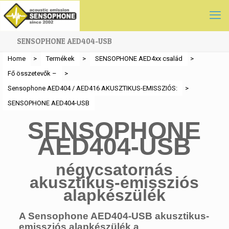
SENSOPHONE AED404-USB
Home
>
Termékek
>
SENSOPHONE AED4xx család
>
Fő összetevők –
>
Sensophone AED404 / AED416 AKUSZTIKUS-EMISSZIÓS:
>
SENSOPHONE AED404-USB
SENSOPHONE
AED404-USB
négycsatornás
akusztikus-emissziós
alapkészülék
A Sensophone AED404-USB akusztikus-
emissziós alapkészülék a