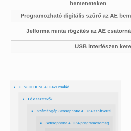
bemeneteken
Programozható digitális szűrő az AE be
Jelforma minta rögzítés az AE csatorná
USB interfészen kere
SENSOPHONE AED4xx család
Fő összetevők –
Számítógép Sensophone AED64 szoftverrel
Sensophone AED64 programcsomag