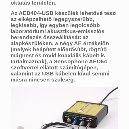
oktatás területén.
Az AED404-USB készülék lehetővé teszi
az elképzelhető legegyszerűbb,
legkisebb, így egyben legolcsóbb
laboratóriumi akusztikus-emissziós
berendezés összeállítását: az
alapkészüléken, a négy AE érzékelőn
(melyek beépített előerősítőt, rögzítő
mágnest és rövid koaxiális kábelt is
tartalmaznak), a Sensophone AED64
szoftverrel ellátott számítógépen,
valamint az USB kábelen kívül semmi
másra nincsen szükség.