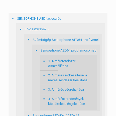
SENSOPHONE AED4xx család
Fő összetevők –
Számítógép Sensophone AED64 szoftverrel
Sensophone AED64 programcsomag
1. A mérőrendszer
összeállítása
2. A mérés előkészítése, a
mérési rendszer beállítása
3. A mérés végrehajtása
4. A mérési eredmények
kiértékelése és jelentése
Sensophone AED404 / AED416