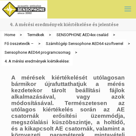
4. A mérési eredmények kiértékelése és jelentése
Home
>
Termékek
>
SENSOPHONE AED4xx család
>
Fő összetevők –
>
Számítógép Sensophone AED64 szoftverrel
>
Sensophone AED64 programcsomag
>
4. A mérési eredmények kiértékelése:
A mérések kiértékelését utólagosan
bármikor újrafuttathatjuk a mérés
kezdetekor tárolt beállítási fájlok
alkalmazásával, vagy azok
módosításával. Természetesen az
utólagos kiértékelés során az AE
csatornák erősítési üzemmódja,
megszólalási küszöbszintje, a holtidő,
és a kikapcsolt AE csatornák, valamint a
környezeti paraméterek mintavételi