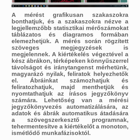
A mérést grafikusan szakaszokra
bonthatjuk, és a szakaszokra nézve a
legjellemzőbb statisztikai mérőszámokat
táblázatos és diagramos formában
elemezhetjük. A mérés során rögzített
szöveges megjegyzések is
megjelennek. A kiértékelés végeztével a
kész ábrákon, térképeken könnyűszerrel
távolságot és iránytangenst mérhetünk,
magyarázó nyilak, feliratok helyezhetők
el. Ábráinkat számozhatjuk és
feliratozhatjuk, majd menthetjük és
nyomtathatjuk az írásos jegyzőkönyv
számára. Lehetőség van a mérési
jegyzőkönyvezés automatizálására, az
adatok és ábrák automatikus átadására
a szövegszerkesztő programnak,
tehermentesítve a kiértékelőt a monoton,
ismétlődő munkafázisoktól.