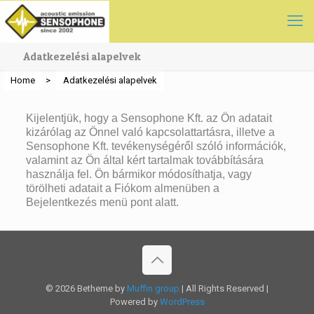
Adatkezelési alapelvek
Home
>
Adatkezelési alapelvek
Kijelentjük, hogy a Sensophone Kft. az Ön adatait
kizárólag az Önnel való kapcsolattartásra, illetve a
Sensophone Kft. tevékenységéről szóló információk,
valamint az Ön által kért tartalmak továbbítására
használja fel. Ön bármikor módosíthatja, vagy
törölheti adatait a Fiókom almenüben a
Bejelentkezés menü pont alatt.
© 2026 Betheme by
Muffin group
| All Rights Reserved |
Powered by
WordPress