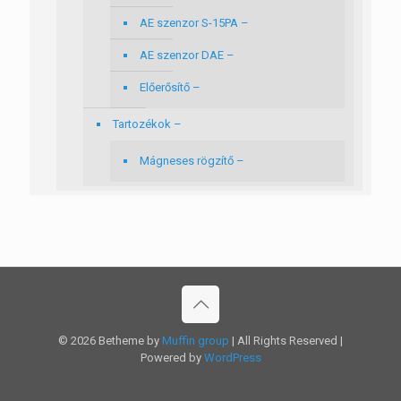
AE szenzor S-15PA –
AE szenzor DAE –
Előerősítő –
Tartozékok –
Mágneses rögzítő –
© 2026 Betheme by
Muffin group
| All Rights Reserved |
Powered by
WordPress