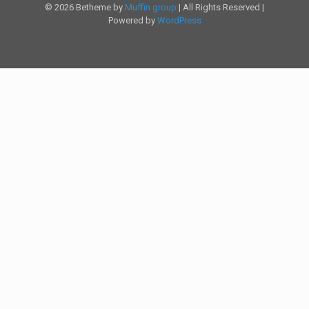
© 2026 Betheme by
Muffin group
| All Rights Reserved |
Powered by
WordPress