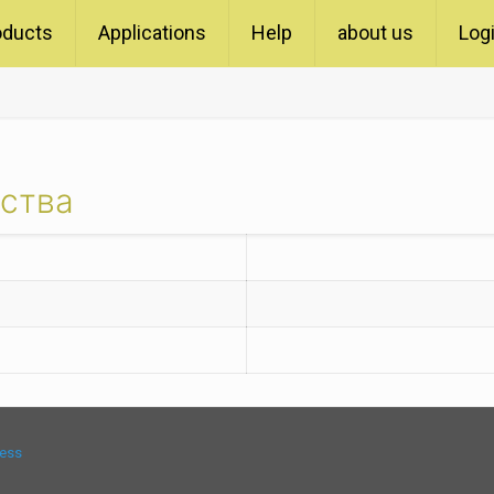
oducts
Applications
Help
about us
Log
йства
ess