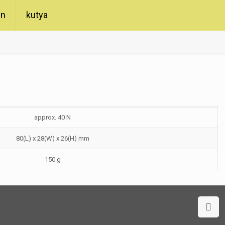
in
kutya
approx. 40 N
80(L) x 28(W) x 26(H) mm
150 g