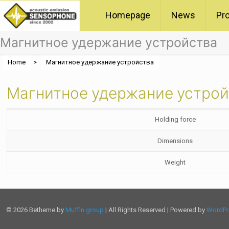
Homepage
News
Pr
Магнитное удержание устройства
Home
>
Магнитное удержание устройства
Магнитное удержание устро
Holding force
Dimensions
Weight
© 2026 Betheme by
Muffin group
| All Rights Reserved | Powered by
WordPr